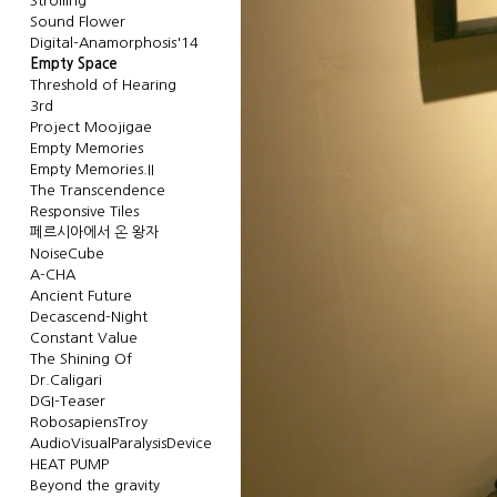
Strolling
Sound Flower
Digital-Anamorphosis'14
Empty Space
Threshold of Hearing
3rd
Project Moojigae
Empty Memories
Empty Memories.II
The Transcendence
Responsive Tiles
페르시아에서 온 왕자
NoiseCube
A-CHA
Ancient Future
Decascend-Night
Constant Value
The Shining Of
Dr.Caligari
DGI-Teaser
RobosapiensTroy
AudioVisualParalysisDevice
HEAT PUMP
Beyond the gravity