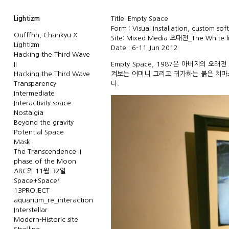
Lightizm
Title: Empty Space
Form : Visual Installation, custom sof
Oufffhh, Chankyu X
Site: Mixed Media 초대전_The White 
Lightizm
Date : 6-11 Jun 2012
Hacking the Third Wave
II
Empty Space, 1987은 아버지의 오
Hacking the Third Wave
켜보는 어머니 그리고 귀가하는 붉은 치마소
Transparency
다.
Intermediate
Interactivity space
Nostalgia
Beyond the gravity
Potential Space
Mask
The Transcendence II
phase of the Moon
ABC의 11월 32일
Space+Space²
13PROJECT
aquarium_re_interaction
Interstellar
Modern-Historic site