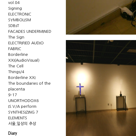
vol.04
Signing
ELECTRONIC
SYMBOLISM
SDBsT
FACADES UNDERMINED
The Sign
ELECTRIFIED AUDIO
FABRIC
Borderline
XXI(AudioVisual)
The Cell
Things/4
Borderline XXI
The boundaries of the
placenta
9-17
UNORTHODOX6
IS.V/A perform
SYNTHESIZING 7
ELEMENTS
서울,일상의 추상
Diary