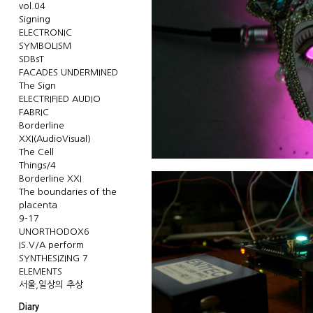
vol.04
Signing
ELECTRONIC
SYMBOLISM
SDBsT
FACADES UNDERMINED
The Sign
ELECTRIFIED AUDIO
FABRIC
Borderline
XXI(AudioVisual)
The Cell
Things/4
Borderline XXI
The boundaries of the
placenta
9-17
UNORTHODOX6
IS.V/A perform
SYNTHESIZING 7
ELEMENTS
서울,일상의 추상
Diary