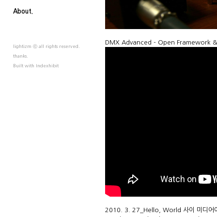
About.
DMX Advanced - Open Framework & ab
lightizm ⓒ all rights reserved.
thanks.
Built with
Indexhibit
2010. 3. 27_Hello, World 사이 미