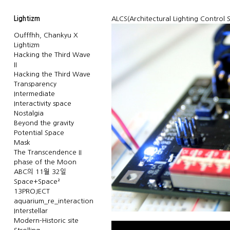
Lightizm
ALCS(Architectural Lighting Control
Oufffhh, Chankyu X
Lightizm
Hacking the Third Wave
II
Hacking the Third Wave
Transparency
Intermediate
Interactivity space
Nostalgia
Beyond the gravity
Potential Space
Mask
The Transcendence II
phase of the Moon
ABC의 11월 32일
Space+Space²
13PROJECT
aquarium_re_interaction
Interstellar
Modern-Historic site