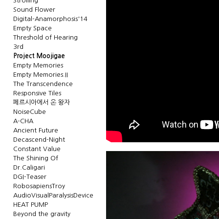
Strolling
Sound Flower
Digital-Anamorphosis'14
Empty Space
Threshold of Hearing
3rd
Project Moojigae
Empty Memories
Empty Memories.II
The Transcendence
Responsive Tiles
페르시아에서 온 왕자
NoiseCube
A-CHA
Ancient Future
Decascend-Night
Constant Value
The Shining Of
Dr.Caligari
DGI-Teaser
RobosapiensTroy
AudioVisualParalysisDevice
HEAT PUMP
Beyond the gravity